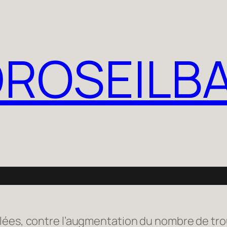
ROSEILB
plées, contre l’augmentation du nombre de tr