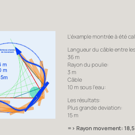
L’éxample montrée à été cal
Langueur du câble entre le
36 m
Rayon du poulie:
3 m
Câble
10 m sous l’eau:
Les résultats:
Plus grande deviation:
15 m
=> Rayon movement: 18,5