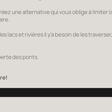
réez une alternative qui vous oblige à limiter la
ire.
lacs et rivières il y’a besoin de les traverser
 perte des ponts.
re!