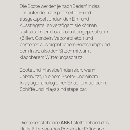
Die Boote werden je nach Bedarf in das
umlaufende Transportseil ein- und
ausgekuppelt und an den Ein- und
Ausstiegstellen verzögert, sie können
stylistisch dem Lokalkolorit angepasst sein
(Zillen, Gondeln, Vaporetti etc.) und
bestehen aus eigentlichem Bootsrumpf und
dem Inlay, also den Sitzen mitsamt
klappbarem Witterungsschutz.
Boote und Inlays befinden sich, wenn
unbenutzt, in einem Boote- und einem
Inlaylager analog einer Einseilumlaufbahn.
Schiffe und Inlays sind stapelbar.
Die nebenstehende
ABB
1
stellt anhand des
Hallstättersees das Prinzip der Erfindung