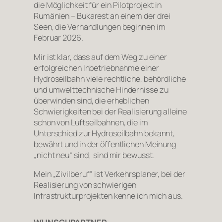
die Möglichkeit für ein Pilotprojekt in
Rumänien – Bukarest an einem der drei
Seen, die Verhandlungen beginnen im
Februar 2026.
Mir ist klar, dass auf dem Weg zu einer
erfolgreichen Inbetriebnahme einer
Hydroseilbahn viele rechtliche, behördliche
und umwelttechnische Hindernisse zu
überwinden sind, die erheblichen
Schwierigkeiten bei der Realisierung alleine
schon von Luftseilbahnen, die im
Unterschied zur Hydroseilbahn bekannt,
bewährt und in der öffentlichen Meinung
„nicht neu“ sind, sind mir bewusst.
Mein „Zivilberuf“ ist Verkehrsplaner, bei der
Realisierung von schwierigen
Infrastrukturprojekten kenne ich mich aus.