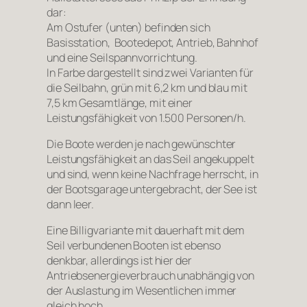
dar:
Am Ostufer (unten) befinden sich
Basisstation, Bootedepot, Antrieb, Bahnhof
und eine Seilspannvorrichtung.
In Farbe dargestellt sind zwei Varianten für
die Seilbahn, grün mit 6,2 km und blau mit
7,5 km Gesamtlänge, mit einer
Leistungsfähigkeit von 1.500 Personen/h.
Die Boote werden je nach gewünschter
Leistungsfähigkeit an das Seil angekuppelt
und sind, wenn keine Nachfrage herrscht, in
der Bootsgarage untergebracht, der See ist
dann leer.
Eine Billigvariante mit dauerhaft mit dem
Seil verbundenen Booten ist ebenso
denkbar, allerdings ist hier der
Antriebsenergieverbrauch unabhängig von
der Auslastung im Wesentlichen immer
gleich hoch.