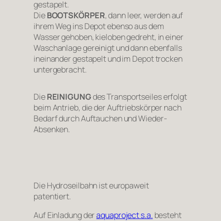
gestapelt.
Die
BOOTSKÖRPER
, dann leer, werden auf
ihrem Weg ins Depot ebenso aus dem
Wasser gehoben, kieloben gedreht, in einer
Waschanlage gereinigt und dann ebenfalls
ineinander gestapelt und im Depot trocken
untergebracht.
Die
REINIGUNG
des Transportseiles erfolgt
beim Antrieb, die der Auftriebskörper nach
Bedarf durch Auftauchen und Wieder-
Absenken.
Die Hydroseilbahn ist europaweit
patentiert.
Auf Einladung der
aquaproject s.a.
besteht