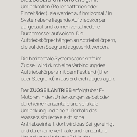
Umlenkrollen (Rollenbatterien oder
Einzelräder), sie werden auf horizontal / in
Systemebene liegende Auftriebskörper
aufgebaut und können verschiedene
Durchmesser aufweisen. Die
Auftriebskörper hängen an Abtriebskörpern,
die auf den Seegrund abgesenkt werden.
Die horizontale Systemspannkraft im
Zugseil wird durch eine Verbindung des
Auftriebskörpers mit dem Festland (Ufer
oder Seegrund) in das Erdreich abgetragen.
Der
ZUGSEILANTRIEB
erfolgt über E-
Motoren in den Umlenkungen selbst oder
durch eine horizontale und vertikale
Umlenkung und eine außerhalb des
Wassers situierte elektrische
Antriebseinheit, dort wird das Seil gereinigt
und durch eine vertikale und horizontale