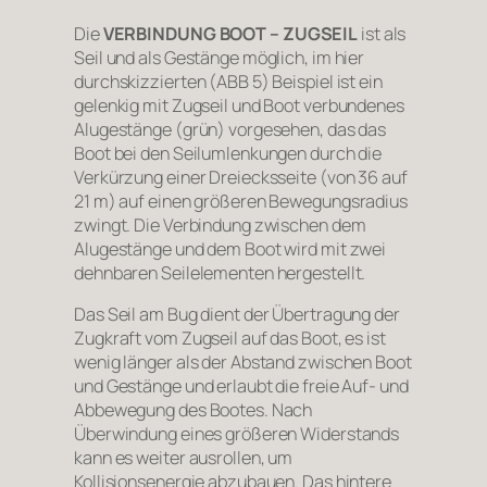
Die
VERBINDUNG BOOT – ZUGSEIL
ist als
Seil und als Gestänge möglich, im hier
durchskizzierten (ABB 5) Beispiel ist ein
gelenkig mit Zugseil und Boot verbundenes
Alugestänge (grün) vorgesehen, das das
Boot bei den Seilumlenkungen durch die
Verkürzung einer Dreiecksseite (von 36 auf
21 m) auf einen größeren Bewegungsradius
zwingt. Die Verbindung zwischen dem
Alugestänge und dem Boot wird mit zwei
dehnbaren Seilelementen hergestellt.
Das Seil am Bug dient der Übertragung der
Zugkraft vom Zugseil auf das Boot, es ist
wenig länger als der Abstand zwischen Boot
und Gestänge und erlaubt die freie Auf- und
Abbewegung des Bootes. Nach
Überwindung eines größeren Widerstands
kann es weiter ausrollen, um
Kollisionsenergie abzubauen. Das hintere