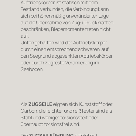
Auftriebskörper ist statisch mit dem
Festland verbunden, die Verbindung kann
sich bei höhenmäßig unveränderter Lage
auf die Übernahme von Zug-/ Druckkräften
beschränken, Biegemomente treten nicht
auf.
Unten gehalten wird der Auftriebskörper
durch einen entsprechend schweren, auf
den Seegrund abgesenkten Abtriebskörper
oder durch zugfeste Verankerung im
Seeboden.
Als
ZUG
SEILE
eignen sich Kunststoff oder
Carbon, die leichter und reißfester sind als
Stahl und weniger torsionssteif oder
überhaupt torsionsfrei sind.
Die
ZUGSEILFÜHRUNG
erfolgt mit